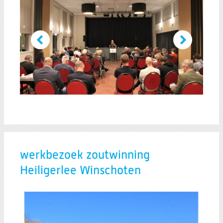
werkbezoek zoutwinning
Heiligerlee Winschoten