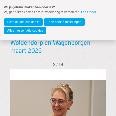
Spring
Wil je gebruik maken van cookies?
naar
Wij gebruiken cookies om jouw ervaring te verbeteren.
Lees meer
.
MENU
Spring
naar
Groningen (provincie)
de
Schakel alle cookies in
Toon cookie-instellingen
inhoud
Spring
Alleen essentiële cookies
naar
Werkbezoek ChristenUnie aan
het
hoofdmenu
Woldendorp en Wagenborgen
maart 2026
Overzicht reportages
Zoutwinning
2 / 14
Zoeken:
Zoeken