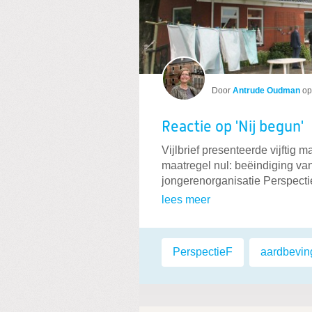
Door
Antrude Oudman
o
Reactie op 'Nij begun'
Vijlbrief presenteerde vijftig
maatregel nul: beëindiging v
jongerenorganisatie Perspectie
lees meer
Labels:
PerspectieF
,
aardbevin