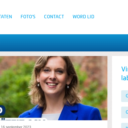
TATEN
FOTO'S
CONTACT
WORD LID
Zoeken
pectieF
Vi
la
G
p
16 september 2023