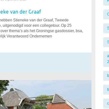
K
neke van der Graaf
hebben Stieneke van der Graaf, Tweede
, uitgenodigd voor een collegetour. Op 25
S
 over thema’s als het Groningse gasdossier, bsa,
elijk Verantwoord Ondernemen
S
b
b