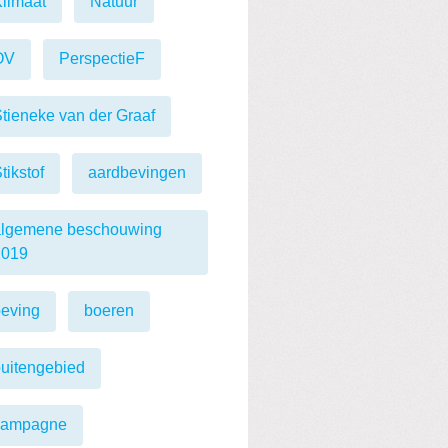
limaat
Natuur
OV
PerspectieF
tieneke van der Graaf
tikstof
aardbevingen
algemene beschouwing
2019
eving
boeren
uitengebied
campagne