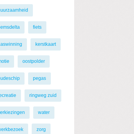
duurzaamheid
eemsdelta
fiets
gaswinning
kerstkaart
otie
oostpolder
oudeschip
pegas
ecreatie
ringweg zuid
erkiezingen
water
werkbezoek
zorg