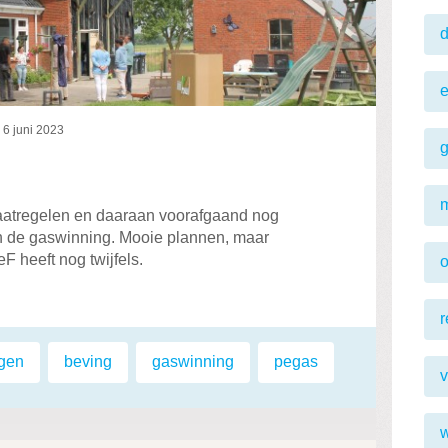
p
6 juni 2023
m
 maatregelen en daaraan voorafgaand nog
an de gaswinning. Mooie plannen, maar
F heeft nog twijfels.
r
gen
,
beving
,
gaswinning
,
pegas
v